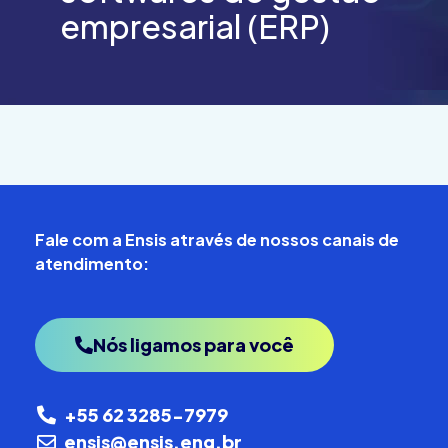
empresarial (ERP)
Fale com a Ensis através de nossos canais de
atendimento:
Nós ligamos para você
+55 62 3285-7979
ensis@ensis.eng.br