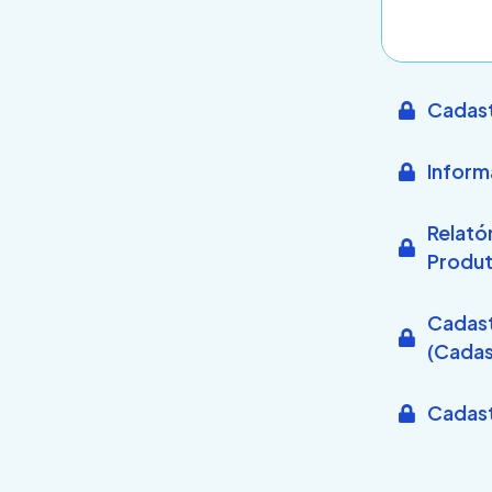
Cadast
Inform
Relató
Produ
Cadast
(Cadas
Cadast