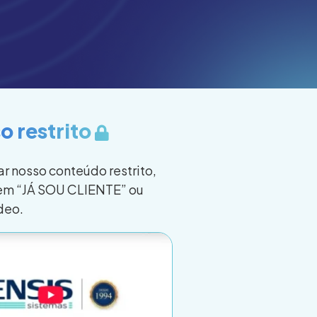
o restrito
r nosso conteúdo restrito,
 em “JÁ SOU CLIENTE” ou
ídeo.