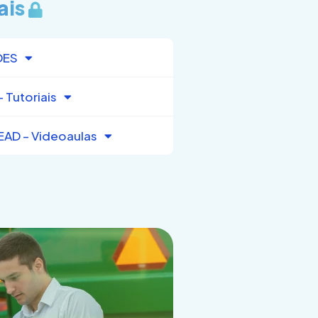
ais
DES
 Tutoriais
EAD – Videoaulas