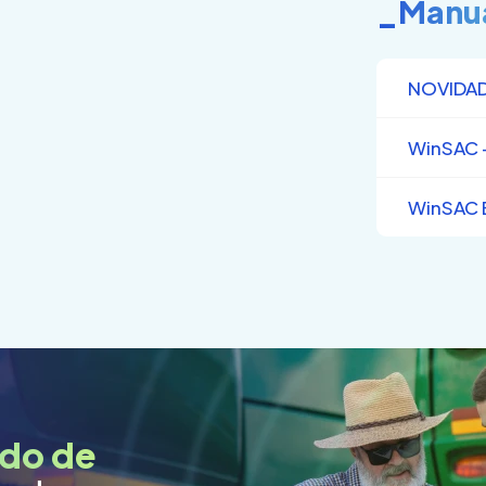
_Manu
NOVIDA
WinSAC –
WinSAC 
do de