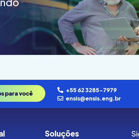
endo
+55 62 3285-7979
os para você
ensis@ensis.eng.br
al
Soluções
Si