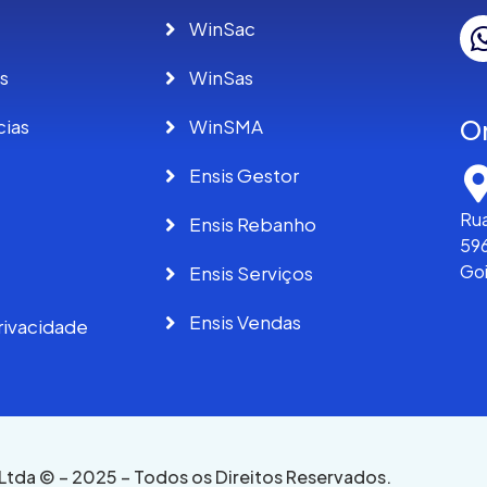
WinSac
s
WinSas
O
cias
WinSMA
Ensis Gestor
Rua
Ensis Rebanho
596
Go
Ensis Serviços
Ensis Vendas
privacidade
 Ltda © – 2025 – Todos os Direitos Reservados.