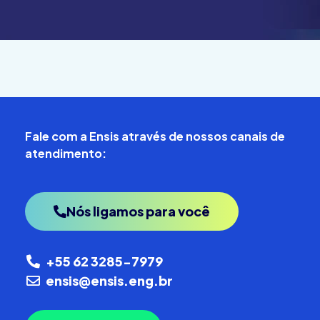
Fale com a Ensis através de nossos canais de
atendimento:
Nós ligamos para você
+55 62 3285-7979
ensis@ensis.eng.br