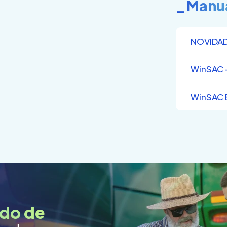
_Manu
NOVIDA
WinSAC –
WinSAC 
do de