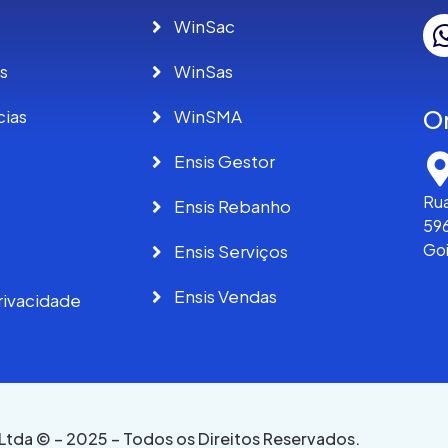
WinSac
s
WinSas
O
cias
WinSMA
Ensis Gestor
Rua
Ensis Rebanho
596
Go
Ensis Serviços
Ensis Vendas
privacidade
 Ltda © – 2025 – Todos os Direitos Reservados.