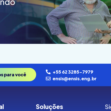
endo
+55 62 3285-7979
os para você
ensis@ensis.eng.br
al
Soluções
Si