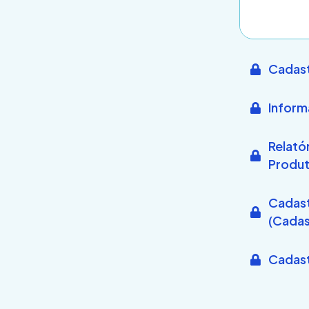
Cadast
Inform
Relató
Produ
Cadast
(Cadas
Cadast