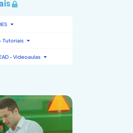
ais
DES
 Tutoriais
EAD – Videoaulas