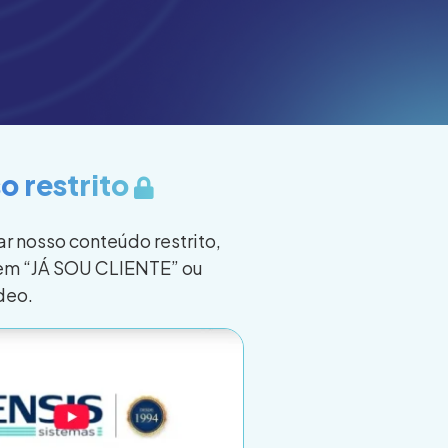
o restrito
r nosso conteúdo restrito,
 em “JÁ SOU CLIENTE” ou
ídeo.