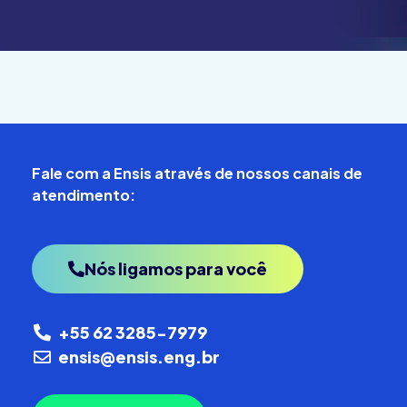
Fale com a Ensis através de nossos canais de
atendimento:
Nós ligamos para você
+55 62 3285-7979
ensis@ensis.eng.br