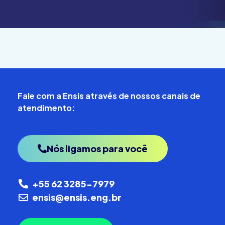
Fale com a Ensis através de nossos canais de
atendimento:
Nós ligamos para você
+55 62 3285-7979
ensis@ensis.eng.br