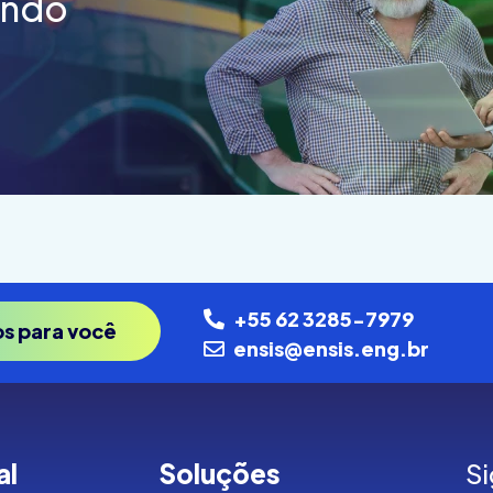
endo
+55 62 3285-7979
os para você
ensis@ensis.eng.br
al
Soluções
Si