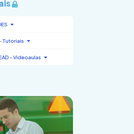
ais
DES
 Tutoriais
EAD – Videoaulas