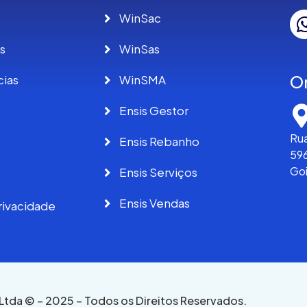
WinSac
s
WinSas
O
cias
WinSMA
Ensis Gestor
Rua
Ensis Rebanho
596
Go
Ensis Serviços
Ensis Vendas
privacidade
 Ltda © – 2025 – Todos os Direitos Reservados.