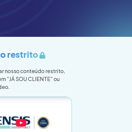
o restrito
r nosso conteúdo restrito,
 em “JÁ SOU CLIENTE” ou
ídeo.