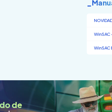
_Manu
NOVIDA
WinSAC –
WinSAC 
do de