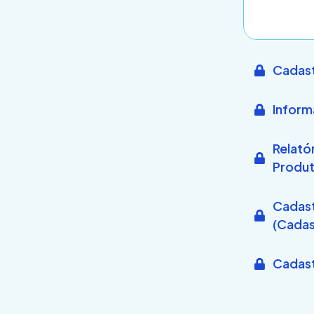
Cadast
Inform
Relató
Produ
Cadast
(Cadas
Cadast