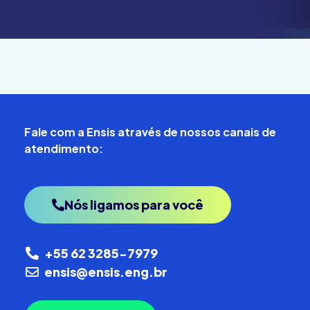
Fale com a Ensis através de nossos canais de
atendimento:
Nós ligamos para você
+55 62 3285-7979
ensis@ensis.eng.br